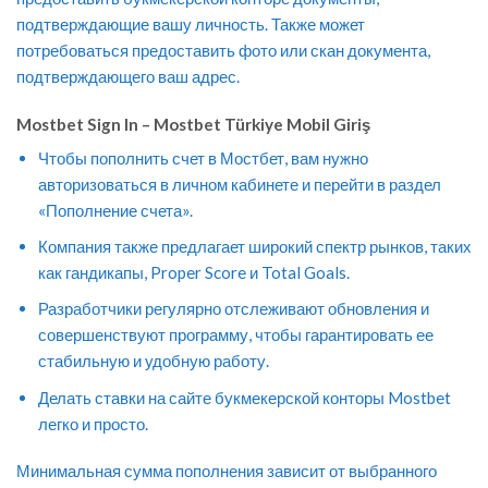
подтверждающие вашу личность. Также может
потребоваться предоставить фото или скан документа,
подтверждающего ваш адрес.
Mostbet Sign In – Mostbet Türkiye Mobil Giriş
Чтобы пополнить счет в Мостбет, вам нужно
авторизоваться в личном кабинете и перейти в раздел
«Пополнение счета».
Компания также предлагает широкий спектр рынков, таких
как гандикапы, Proper Score и Total Goals.
Разработчики регулярно отслеживают обновления и
совершенствуют программу, чтобы гарантировать ее
стабильную и удобную работу.
Делать ставки на сайте букмекерской конторы Mostbet
легко и просто.
Минимальная сумма пополнения зависит от выбранного