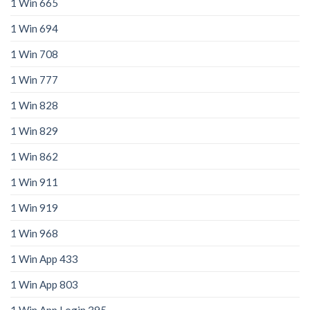
1 Win 665
1 Win 694
1 Win 708
1 Win 777
1 Win 828
1 Win 829
1 Win 862
1 Win 911
1 Win 919
1 Win 968
1 Win App 433
1 Win App 803