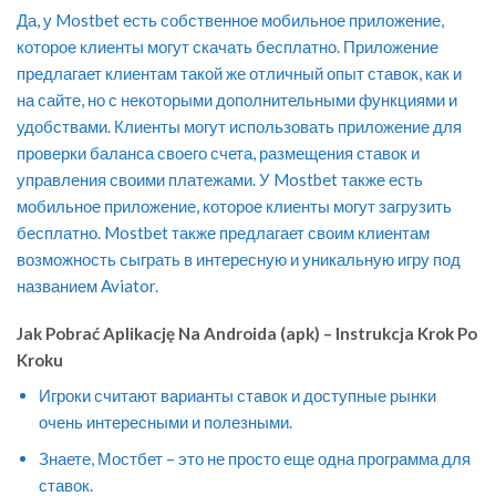
Да, у Mostbet есть собственное мобильное приложение,
которое клиенты могут скачать бесплатно. Приложение
предлагает клиентам такой же отличный опыт ставок, как и
на сайте, но с некоторыми дополнительными функциями и
удобствами. Клиенты могут использовать приложение для
проверки баланса своего счета, размещения ставок и
управления своими платежами. У Mostbet также есть
мобильное приложение, которое клиенты могут загрузить
бесплатно. Mostbet также предлагает своим клиентам
возможность сыграть в интересную и уникальную игру под
названием Aviator.
Jak Pobrać Aplikację Na Androida (apk) – Instrukcja Krok Po
Kroku
Игроки считают варианты ставок и доступные рынки
очень интересными и полезными.
Знаете, Мостбет – это не просто еще одна программа для
ставок.