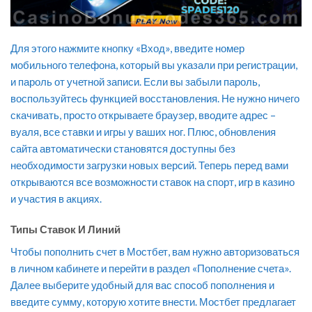
Для этого нажмите кнопку «Вход», введите номер
мобильного телефона, который вы указали при регистрации,
и пароль от учетной записи. Если вы забыли пароль,
воспользуйтесь функцией восстановления. Не нужно ничего
скачивать, просто открываете браузер, вводите адрес –
вуаля, все ставки и игры у ваших ног. Плюс, обновления
сайта автоматически становятся доступны без
необходимости загрузки новых версий. Теперь перед вами
открываются все возможности ставок на спорт, игр в казино
и участия в акциях.
Типы Ставок И Линий
Чтобы пополнить счет в Мостбет, вам нужно авторизоваться
в личном кабинете и перейти в раздел «Пополнение счета».
Далее выберите удобный для вас способ пополнения и
введите сумму, которую хотите внести. Мостбет предлагает