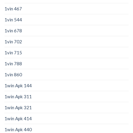
1vin 467
1vin 544
1vin 678
1vin 702
1vin 715
1vin 788
1vin 860
1win Apk 144
1win Apk 311
1win Apk 321
1win Apk 414
1win Apk 440