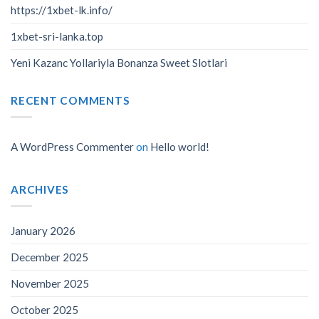
https://1xbet-lk.info/
1xbet-sri-lanka.top
Yeni Kazanc Yollariyla Bonanza Sweet Slotlari
RECENT COMMENTS
A WordPress Commenter
on
Hello world!
ARCHIVES
January 2026
December 2025
November 2025
October 2025