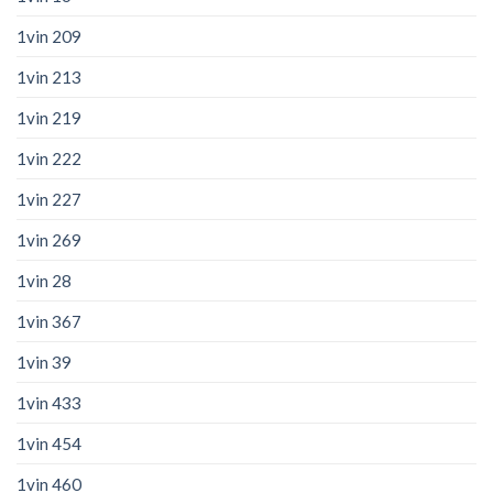
1vin 209
1vin 213
1vin 219
1vin 222
1vin 227
1vin 269
1vin 28
1vin 367
1vin 39
1vin 433
1vin 454
1vin 460