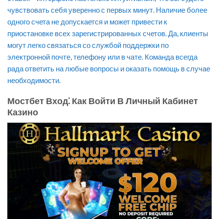
чувствовать себя уверенно с первых минут. Наличие более
одного счета не допускается и может привести к
приостановке всех зарегистрированных счетов. Да, клиенты
могут легко связаться со службой поддержки по
электронной почте, телефону или в чате. Команда всегда
рада ответить на любые вопросы и оказать помощь в случае
необходимости.
Мостбет Вход⁚ Как Войти В Личный Кабинет
Казино