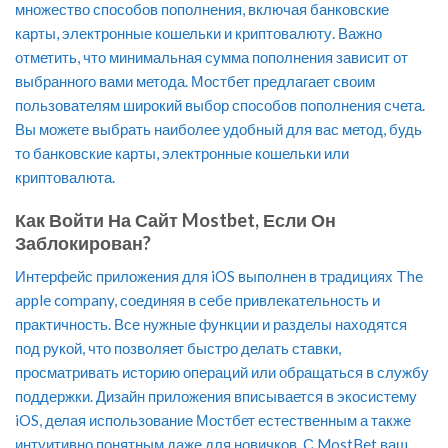
множество способов пополнения, включая банковские
карты, электронные кошельки и криптовалюту. Важно
отметить, что минимальная сумма пополнения зависит от
выбранного вами метода. Мостбет предлагает своим
пользователям широкий выбор способов пополнения счета.
Вы можете выбрать наиболее удобный для вас метод, будь
то банковские карты, электронные кошельки или
криптовалюта.
Как Войти На Сайт Mostbet, Если Он
Заблокирован?
Интерфейс приложения для iOS выполнен в традициях The
apple company, соединяя в себе привлекательность и
практичность. Все нужные функции и разделы находятся
под рукой, что позволяет быстро делать ставки,
просматривать историю операций или обращаться в службу
поддержки. Дизайн приложения вписывается в экосистему
iOS, делая использование Мостбет естественным а также
интуитивно понятным даже для новичков. С MostBet ваш