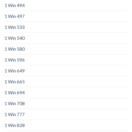
1 Win 494
1 Win 497
1 Win 533
1 Win 540
1 Win 580
1 Win 596
1 Win 649
1 Win 665
1 Win 694
1 Win 708
1 Win 777
1 Win 828