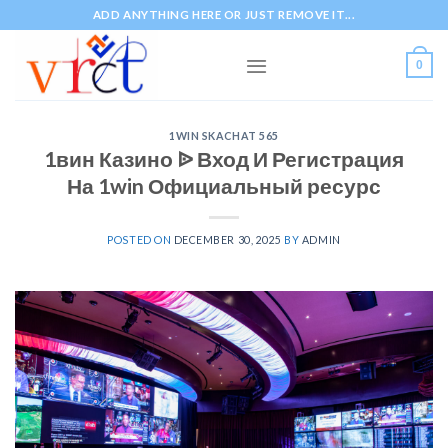
Skip
ADD ANYTHING HERE OR JUST REMOVE IT...
to
content
0
1WIN SKACHAT 565
1вин Казино ᐉ Вход И Регистрация
На 1win Официальный ресурс
POSTED ON
DECEMBER 30, 2025
BY
ADMIN