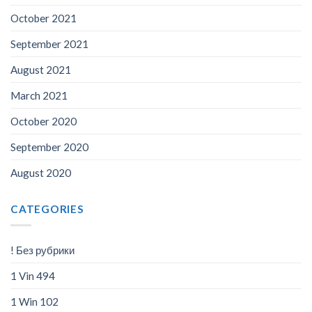
October 2021
September 2021
August 2021
March 2021
October 2020
September 2020
August 2020
CATEGORIES
! Без рубрики
1 Vin 494
1 Win 102