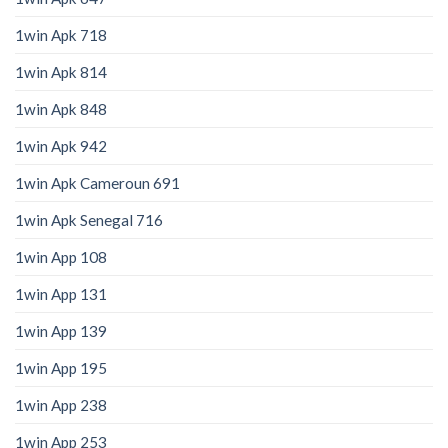
1win Apk 718
1win Apk 814
1win Apk 848
1win Apk 942
1win Apk Cameroun 691
1win Apk Senegal 716
1win App 108
1win App 131
1win App 139
1win App 195
1win App 238
1win App 253