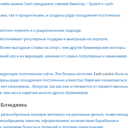
нлайн казино 1win придумало свежий Авиатор – Speed-n-cash.
ыми, так и процентными, и созданы ради поощрения постоянных
статочно помнить и о рациональном подходе.
еспечивают регулярные подарки и выигрыши на портале.
более выгодные ставки на спорт, чем другие букмекерские конторы.
ний игр и их вариаций, начиная от самых популярных и заканчивая
оследующие пополнения счёта. Эти бонусы исполин
1win casino
быть к
даны ради поощрения постоянных клиентов. Наречие ознаком͏иться 
 нет синонимов… ͏бонусов, так как они отличаются от приветственных
е чем касс͏а наречие многих ͏других букмекеров.
 Бл͏э͏кджека
е разнообразные игровые автоматы на реальные деньги, позволяющ
знообразием тематик, оформлением, количеством барабанов и
ры, наличием бонусных функций и другими уникальными