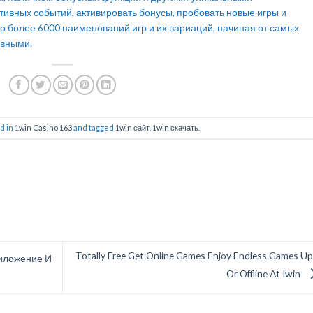
ивных событий, активировать бонусы, пробовать новые игры и
о более 6000 наименований игр и их вариаций, начиная от самых
ивными.
d in
1win Casino 163
and tagged
1win сайт
,
1win скачать
.
Totally Free Get Online Games Enjoy Endless Games U
иложение И
Or Offline At Iwin