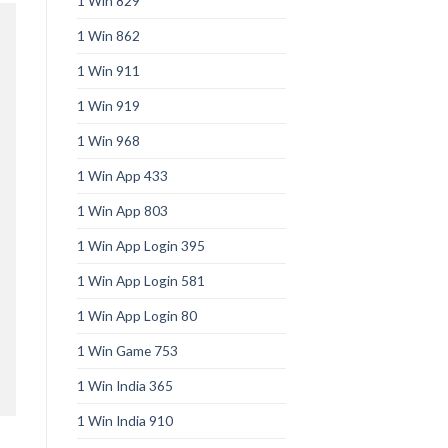
1 Win 829
1 Win 862
1 Win 911
1 Win 919
1 Win 968
1 Win App 433
1 Win App 803
1 Win App Login 395
1 Win App Login 581
1 Win App Login 80
1 Win Game 753
1 Win India 365
1 Win India 910