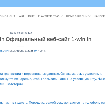
GING LIGHT
WALL LIGHT
FLAVORED TEAS
HOME & KITCHN
HANGER
1WIN CASINO 163
in Официальный веб-сайт 1-win In
STED ON
DECEMBER 31, 2025
BY
ADMIN
и транзакции и персональные данные. Ознакомьтесь с условиями,
льзуйте их наречие, чтобы повысить шансы на успешную игру. Ниже
ми – категории.
ать память гаджета. Передо загрузкой рекомендуется на телефоне и