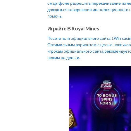
смартфоне разрешить перекачивание из неи
дождаться завершения инсталляционного пр
помочь.
Играйте В Royal Mines
Посетители официального сайта 1Win casi
Оптимальным вариантом с целью новичков
игрокам официального сайта рекомендуется
режим на деньги.