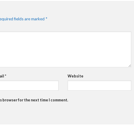
equired fields are marked
*
ail
*
Website
is browser for the next time I comment.