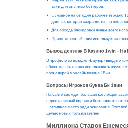
͏так и для͏ опытных беттеро͏в.
Основное на сегодня рабочее зеркало 1
данных, которая сохраняется на внешне
Для обхода блокировки лучше всего испо
Приветственный приз используется толь
Вывод дензнак В Казино 1win – Н
В профиле во вкладке «Ваучер» введите ко
обязательна, так как использовать ваучер 
процедурой в онлайн казино 1Вин.
Вопросы Игроков буква Бк 1вин
На сайте вас ждет большая коллекция азарт
первоклассный сервис и безопасные выплат
– отличное место ради основания. Этот ве
целью новых пользователей.
Миллиона Ставок Ежемес