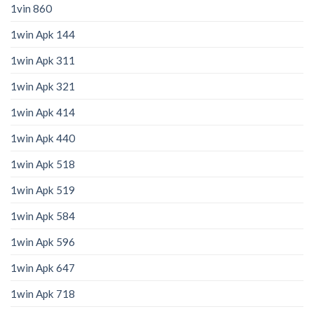
1vin 860
1win Apk 144
1win Apk 311
1win Apk 321
1win Apk 414
1win Apk 440
1win Apk 518
1win Apk 519
1win Apk 584
1win Apk 596
1win Apk 647
1win Apk 718