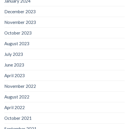
January 2024
December 2023
November 2023
October 2023
August 2023
July 2023
June 2023
April 2023
November 2022
August 2022
April 2022
October 2021
September 2021