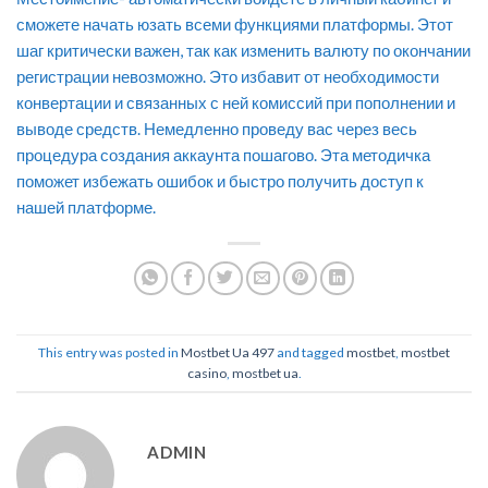
сможете начать юзать всеми функциями платформы. Этот
шаг критически важен, так как изменить валюту по окончании
регистрации невозможно. Это избавит от необходимости
конвертации и связанных с ней комиссий при пополнении и
выводе средств. Немедленно проведу вас через весь
процедура создания аккаунта пошагово. Эта методичка
поможет избежать ошибок и быстро получить доступ к
нашей платформе.
This entry was posted in
Mostbet Ua 497
and tagged
mostbet
,
mostbet
casino
,
mostbet ua
.
ADMIN