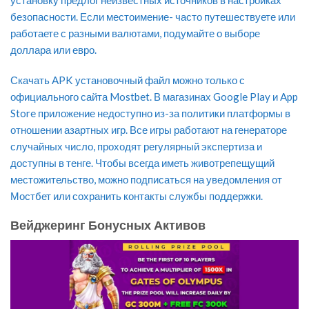
безопасности. Если местоимение- часто путешествуете или
работаете с разными валютами, подумайте о выборе
доллара или евро.
Скачать APK установочный файл можно только с
официального сайта Mostbet. В магазинах Google Play и App
Store приложение недоступно из-за политики платформы в
отношении азартных игр. Все игры работают на генераторе
случайных число, проходят регулярный экспертиза и
доступны в тенге. Чтобы всегда иметь животрепещущий
местожительство, можно подписаться на уведомления от
Мостбет или сохранить контакты службы поддержки.
Вейджеринг Бонусных Активов