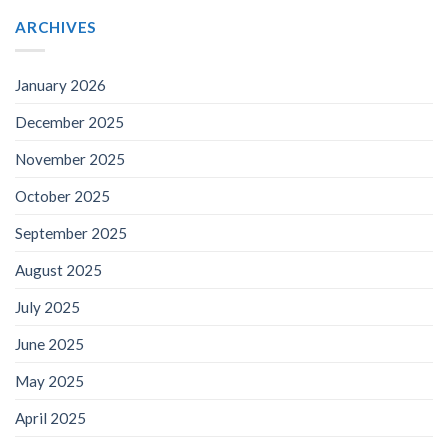
ARCHIVES
January 2026
December 2025
November 2025
October 2025
September 2025
August 2025
July 2025
June 2025
May 2025
April 2025