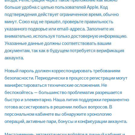
больше удобна с целью пользователей Apple. Код
подтверждения действует ограниченное время, обычно
минут. Союз код не пришёл, проверьте правильность
указанного подворье или email-адреса. Заполните их
внимательно, используя только достоверную информацию.
Указанные данные должны соответствовать вашим
документам, так как в будущем потребуется верификация
аккаунта.
Новый пароль должен корреспондировать требованиям
безопасности. Периодически в процессе регистрации могут
манифестироваться технические осложнения. Не
беспокойтесь — большинство проблематик разрешается
быстро и элементарно. Наша лития поддержки перманентно
готова ассистировать в решении любых вопросов. В
персональном кабинете вы обнаружите хронологию
операций, активные пари, бонусы и конфигурации аккаунта.
Местоимение- автоматически войдёте в личный кабинет и