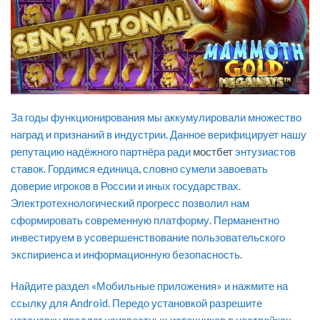
За годы функционирования мы аккумулировали множество
наград и признаний в индустрии. Данное верифицирует нашу
репутацию надёжного партнёра ради
мостбет
энтузиастов
ставок. Гордимся единица, словно сумели завоевать
доверие игроков в России и иных государствах.
Электротехнологический прогресс позволил нам
сформировать современную платформу. Перманентно
инвестируем в усовершенствование пользовательского
экспириенса и информационную безопасность.
Найдите раздел «Мобильные приложения» и нажмите на
ссылку для Android. Передо установкой разрешите
установку предлог неизвестных источников в настройках