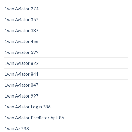
1win Aviator 274
1win Aviator 352
1win Aviator 387
1win Aviator 456
1win Aviator 599
1win Aviator 822
1win Aviator 841
1win Aviator 847
1win Aviator 997
1win Aviator Login 786
1win Aviator Predictor Apk 86
1win Az 238