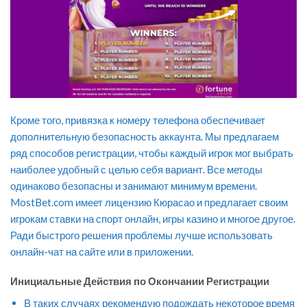
Кроме того, привязка к номеру телефона обеспечивает
дополнительную безопасность аккаунта. Мы предлагаем
ряд способов регистрации, чтобы каждый игрок мог выбрать
наиболее удобный с целью себя вариант. Все методы
одинаково безопасны и занимают минимум времени.
MostBet.com имеет лицензию Кюрасао и предлагает своим
игрокам ставки на спорт онлайн, игры казино и многое другое.
Ради быстрого решения проблемы лучше использовать
онлайн-чат на сайте или в приложении.
Инициальные Действия по Окончании Регистрации
В таких случаях рекомендую подождать некоторое время