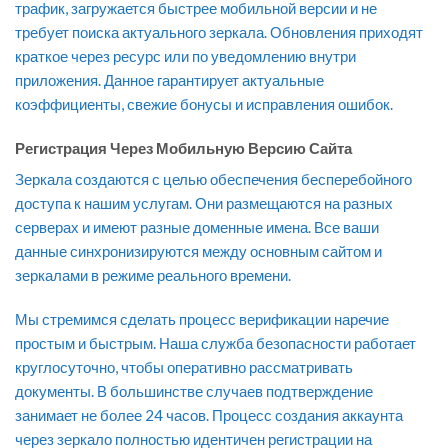
трафик, загружается быстрее мобильной версии и не
требует поиска актуального зеркала. Обновления приходят
краткое через ресурс или по уведомлению внутри
приложения. Данное гарантирует актуальные
коэффициенты, свежие бонусы и исправления ошибок.
Регистрация Через Мобильную Версию Сайта
Зеркала создаются с целью обеспечения бесперебойного
доступа к нашим услугам. Они размещаются на разных
серверах и имеют разные доменные имена. Все ваши
данные синхронизируются между основным сайтом и
зеркалами в режиме реального времени.
Мы стремимся сделать процесс верификации наречие
простым и быстрым. Наша служба безопасности работает
круглосуточно, чтобы оперативно рассматривать
документы. В большинстве случаев подтверждение
занимает не более 24 часов. Процесс создания аккаунта
через зеркало полностью идентичен регистрации на