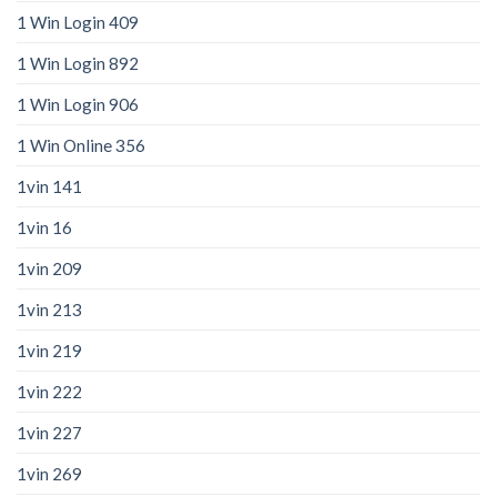
1 Win Login 409
1 Win Login 892
1 Win Login 906
1 Win Online 356
1vin 141
1vin 16
1vin 209
1vin 213
1vin 219
1vin 222
1vin 227
1vin 269