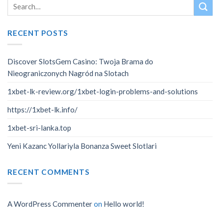
RECENT POSTS
Discover SlotsGem Casino: Twoja Brama do
Nieograniczonych Nagród na Slotach
1xbet-lk-review.org/1xbet-login-problems-and-solutions
https://1xbet-lk.info/
1xbet-sri-lanka.top
Yeni Kazanc Yollariyla Bonanza Sweet Slotlari
RECENT COMMENTS
A WordPress Commenter
on
Hello world!