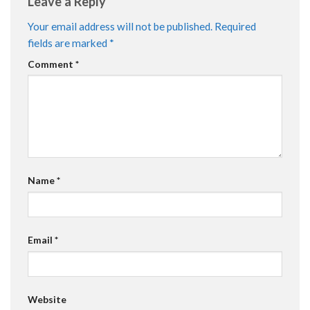
Leave a Reply
Your email address will not be published.
Required
fields are marked
*
Comment
*
Name
*
Email
*
Website