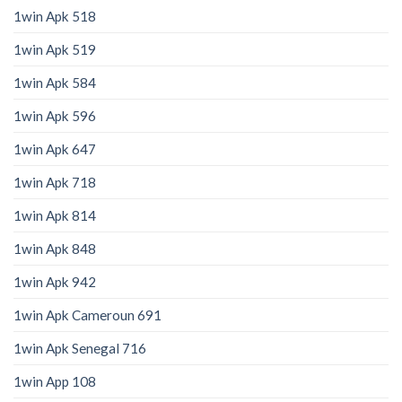
1win Apk 518
1win Apk 519
1win Apk 584
1win Apk 596
1win Apk 647
1win Apk 718
1win Apk 814
1win Apk 848
1win Apk 942
1win Apk Cameroun 691
1win Apk Senegal 716
1win App 108