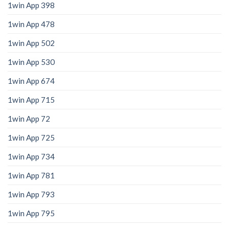
1win App 398
1win App 478
1win App 502
1win App 530
1win App 674
1win App 715
1win App 72
1win App 725
1win App 734
1win App 781
1win App 793
1win App 795