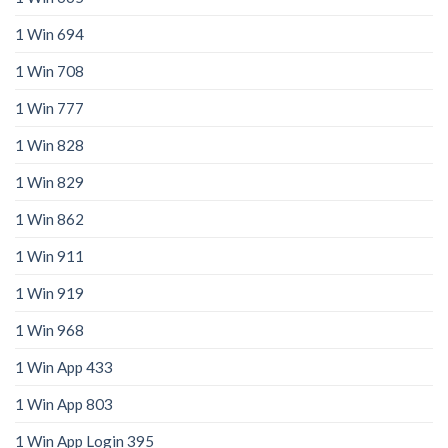
1 Win 694
1 Win 708
1 Win 777
1 Win 828
1 Win 829
1 Win 862
1 Win 911
1 Win 919
1 Win 968
1 Win App 433
1 Win App 803
1 Win App Login 395