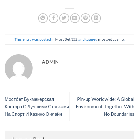
This entry was posted in
Most Bet 352
and tagged
mostbet casino
.
ADMIN
Мостбет Букмекерская
Pin-up Worldwide: A Global
Контора С Лучшими Ставками
Environment Together With
На Спорт И Казино Онлайн
No Boundaries