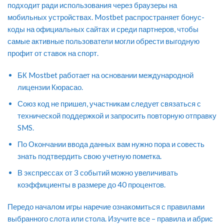
подходит ради использования через браузеры на
мобильных устройствах. Mostbet распространяет бонус-
коды на официальных сайтах и ​​среди партнеров, чтобы
самые активные пользователи могли обрести выгодную
профит от ставок на спорт.
БК Mostbet работает на основании международной
лицензии Кюрасао.
Союз код не пришел, участникам следует связаться с
технической поддержкой и запросить повторную отправку
SMS.
По Окончании ввода данных вам нужно пора и совесть
знать подтвердить свою учетную пометка.
В экспрессах от 3 событий можно увеличивать
коэффициенты в размере до 40 процентов.
Передо началом игры наречие ознакомиться с правилами
выбранного слота или стола. Изучите все – правила и абрис