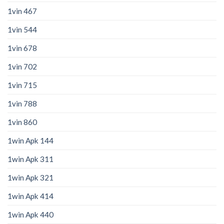
1vin 467
1vin 544
1vin 678
1vin 702
1vin 715
1vin 788
1vin 860
1win Apk 144
1win Apk 311
1win Apk 321
1win Apk 414
1win Apk 440