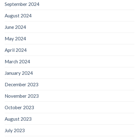
September 2024
August 2024
June 2024
May 2024
April 2024
March 2024
January 2024
December 2023
November 2023
October 2023
August 2023
July 2023