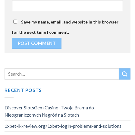
Save my name, email, and website in this browser
for the next time I comment.
RECENT POSTS
Discover SlotsGem Casino: Twoja Brama do
Nieograniczonych Nagród na Slotach
1xbet-lk-review.org/1xbet-login-problems-and-solutions