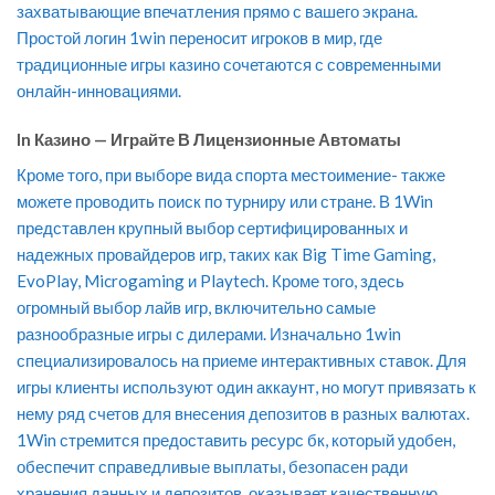
захватывающие впечатления прямо с вашего экрана.
Простой логин 1win переносит игроков в мир, где
традиционные игры казино сочетаются с современными
онлайн-инновациями.
In Казино — Играйте В Лицензионные Автоматы
Кроме того, при выборе вида спорта местоимение- также
можете проводить поиск по турниру или стране. В 1Win
представлен крупный выбор сертифицированных и
надежных провайдеров игр, таких как Big Time Gaming,
EvoPlay, Microgaming и Playtech. Кроме того, здесь
огромный выбор лайв игр, включительно самые
разнообразные игры с дилерами. Изначально 1win
специализировалось на приеме интерактивных ставок. Для
игры клиенты используют один аккаунт, но могут привязать к
нему ряд счетов для внесения депозитов в разных валютах.
1Win стремится предоставить ресурс бк, который удобен,
обеспечит справедливые выплаты, безопасен ради
хранения данных и депозитов, оказывает качественную