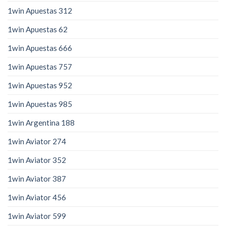
1win Apuestas 312
1win Apuestas 62
1win Apuestas 666
1win Apuestas 757
1win Apuestas 952
1win Apuestas 985
1win Argentina 188
1win Aviator 274
1win Aviator 352
1win Aviator 387
1win Aviator 456
1win Aviator 599