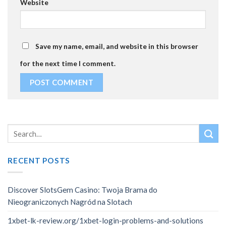
Website
Save my name, email, and website in this browser
for the next time I comment.
RECENT POSTS
Discover SlotsGem Casino: Twoja Brama do
Nieograniczonych Nagród na Slotach
1xbet-lk-review.org/1xbet-login-problems-and-solutions