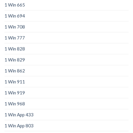
1 Win 665
1 Win 694
1 Win 708
1 Win 777
1 Win 828
1 Win 829
1 Win 862
1 Win 911
1 Win 919
1 Win 968
1 Win App 433
1 Win App 803