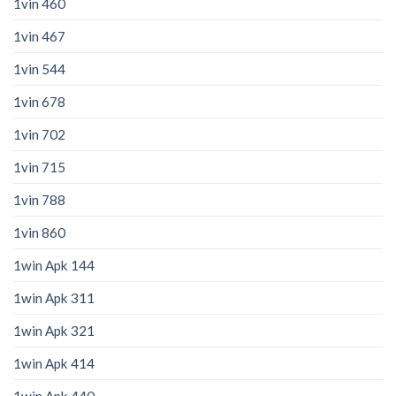
1vin 460
1vin 467
1vin 544
1vin 678
1vin 702
1vin 715
1vin 788
1vin 860
1win Apk 144
1win Apk 311
1win Apk 321
1win Apk 414