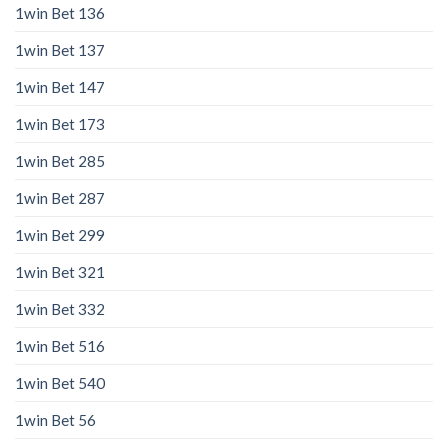
1win Bet 136
1win Bet 137
1win Bet 147
1win Bet 173
1win Bet 285
1win Bet 287
1win Bet 299
1win Bet 321
1win Bet 332
1win Bet 516
1win Bet 540
1win Bet 56