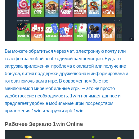
Вы можете обратиться через чат, электронную почту или
телефон за любой необходимой вам помощью. Будь то
загрузка приложения, проблема с оплатой или получение
бонуса, лития поддержки дружелюбна и информирована и
готова помочь вам в игре. В современном быстро
меняющемся мире мобильные игры — это не просто
удобство; сие необходимость. 1win понимает данное и
предлагает удобные мобильные игры посредством
приложения 1win и загрузки apk 1win.
Рабочее Зеркало 1win Online