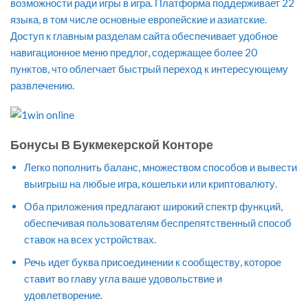
возможности ради игры в игра. Платформа поддерживает 22
языка, в том числе основные европейские и азиатские.
Доступ к главным разделам сайта обеспечивает удобное
навигационное меню предлог, содержащее более 20
пунктов, что облегчает быстрый переход к интересующему
развлечению.
Бонусы В Букмекерской Конторе
Легко пополнить баланс, множеством способов и вывести
выигрыш на любые игра, кошельки или криптовалюту.
Оба приложения предлагают широкий спектр функций,
обеспечивая пользователям беспрепятственный способ
ставок на всех устройствах.
Речь идет буква присоединении к сообществу, которое
ставит во главу угла ваше удовольствие и
удовлетворение.