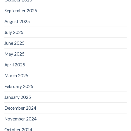
September 2025
August 2025
July 2025
June 2025
May 2025
April 2025
March 2025
February 2025
January 2025
December 2024
November 2024
October 2024