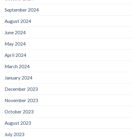
September 2024
August 2024
June 2024
May 2024
April 2024
March 2024
January 2024
December 2023
November 2023
October 2023
August 2023
July 2023