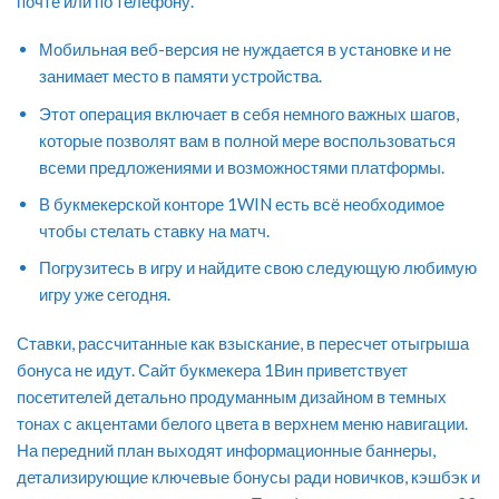
почте или по телефону.
Мобильная веб-версия не нуждается в установке и не
занимает место в памяти устройства.
Этот операция включает в себя немного важных шагов,
которые позволят вам в полной мере воспользоваться
всеми предложениями и возможностями платформы.
В букмекерской конторе 1WIN есть всё необходимое
чтобы стелать ставку на матч.
Погрузитесь в игру и найдите свою следующую любимую
игру уже сегодня.
Ставки, рассчитанные как взыскание, в пересчет отыгрыша
бонуса не идут. Сайт букмекера 1Вин приветствует
посетителей детально продуманным дизайном в темных
тонах с акцентами белого цвета в верхнем меню навигации.
На передний план выходят информационные баннеры,
детализирующие ключевые бонусы ради новичков, кэшбэк и