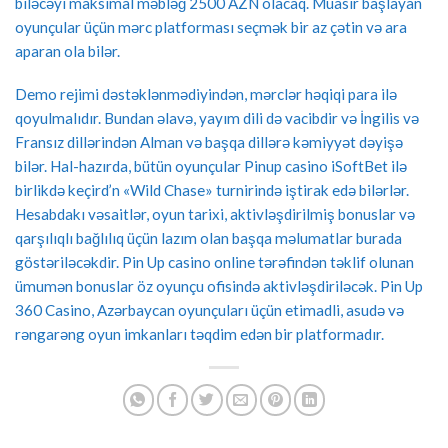
biləcəyi maksimal məbləğ 2500 AZN olacaq. Müasir başlayan
oyunçular üçün mərc platforması seçmək bir az çətin və ara
aparan ola bilər.
Demo rejimi dəstəklənmədiyindən, mərclər həqiqi para ilə
qoyulmalıdır. Bundan əlavə, yayım dili də vacibdir və İngilis və
Fransız dillərindən Alman və başqa dillərə kəmiyyət dəyişə
bilər. Hal-hazırda, bütün oyunçular Pinup casino iSoftBet ilə
birlikdə keçird’n «Wild Chase» turnirində iştirak edə bilərlər.
Hesabdakı vəsaitlər, oyun tarixi, aktivləşdirilmiş bonuslar və
qarşılıqlı bağlılıq üçün lazım olan başqa məlumatlar burada
göstəriləcəkdir. Pin Up casino online tərəfindən təklif olunan
ümumən bonuslar öz oyunçu ofisində aktivləşdiriləcək. Pin Up
360 Casino, Azərbaycan oyunçuları üçün etimadli, asudə və
rəngarəng oyun imkanları təqdim edən bir platformadır.