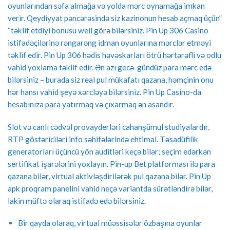
oyunlarından səfa almağa və yolda mərc oynamağa imkan
verir. Qeydiyyat pəncərəsində siz kazinonun hesab açmaq üçün”
“təklif etdiyi bonusu weil görə bilərsiniz. Pin Up 306 Casino
istifadəçilərinə rəngarəng idman oyunlarına mərclər etməyi
təklif edir. Pin Up 306 hədis həvəskarları ötrü hərtərəfli və odlu
vahid yoxlama təklif edir. Ən azı gecə-gündüz para mərc edə
bilərsiniz – burada siz real pul mükafatı qazana, həmçinin onu
hər hansı vahid şeyə xərcləyə bilərsiniz. Pin Up Casino-da
hesabınıza para yatırmaq və çıxarmaq ən asandır.
Slot və canlı cədvəl provayderləri cahanşümul studiyalardır,
RTP göstəriciləri info səhifələrində ehtimal. Təsadüfilik
generatorları üçüncü yön auditləri keçə bilər; seçim edərkən
sertifikat işarələrini yoxlayın. Pin-up Bet platforması ilə para
qazana bilər, virtual aktivləşdirilərək pul qazana bilər. Pin Up
apk proqram panelini vahid neçə variantda sürətləndirə bilər,
lakin müftə olaraq istifadə edə bilərsiniz.
Bir qayda olaraq, virtual müəssisələr özbaşına oyunlar