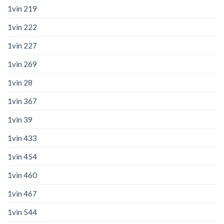
1vin 219
1vin 222
1vin 227
1vin 269
1vin 28
1vin 367
1vin 39
1vin 433
1vin 454
1vin 460
1vin 467
1vin 544