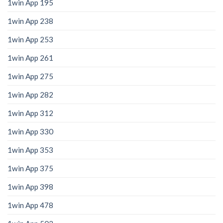
1win App 195
1win App 238
1win App 253
1win App 261
1win App 275
1win App 282
1win App 312
1win App 330
1win App 353
1win App 375
1win App 398
1win App 478