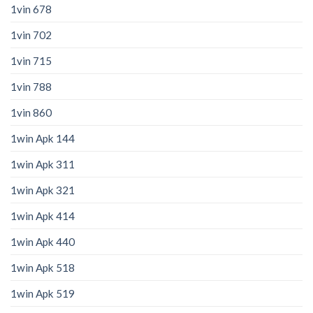
1vin 678
1vin 702
1vin 715
1vin 788
1vin 860
1win Apk 144
1win Apk 311
1win Apk 321
1win Apk 414
1win Apk 440
1win Apk 518
1win Apk 519