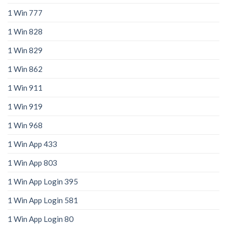
1 Win 777
1 Win 828
1 Win 829
1 Win 862
1 Win 911
1 Win 919
1 Win 968
1 Win App 433
1 Win App 803
1 Win App Login 395
1 Win App Login 581
1 Win App Login 80