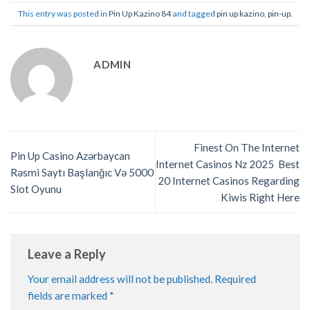
This entry was posted in
Pin Up Kazino 84
and tagged
pin up kazino
,
pin-up
.
ADMIN
Finest On The Internet
Pin Up Casino Azərbaycan
Internet Casinos Nz 2025 ️ Best
Rəsmi Saytı Başlanğıc Və 5000
20 Internet Casinos Regarding
Slot Oyunu
Kiwis Right Here
Leave a Reply
Your email address will not be published.
Required
fields are marked
*