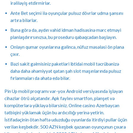
irəliləyiş etdirmirlər.
Ante Bet seçimi ilə oyunçular pulsuz dövrlər udma şansını
artıra bilərlər.
Buna görə də, aydın vahid idman hadisəsinə mərc etməyi
planlaşdırırsınızsa, bu proseduru qabaqcadan başlayın.
Onlayn qumar oyunlarına gəlincə, nüfuz məsələsi ön plana
çıxır.
Bəzi sakit gəlmisiniz paketləri ibtidai mobil təcrübənizə
daha daha əhəmiyyət qatan şah slot maşınlarında pulsuz
fırlanmaları da əhatə edə bilər.
Pin Up mobil proqramı var-yox Android versiyasında işləyən
cihazlar ötrü əlçatandır. Apk faylını smartfon, planşet və
kompüterlərə yükləyə bilərsiniz. Online casino Azerbaycan
tətbiqini yükləmək üçün bu ardıcıllığı yerinə yetirin.
İstifadəçinin ötən həftə uduzduğu oyunlarda itirdiyi pullar üçün
verilən keşbekdir. 500 AZN keşbek qazanan oyunçunun çıxara