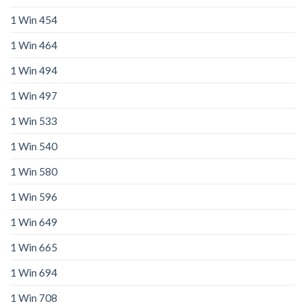
1 Win 454
1 Win 464
1 Win 494
1 Win 497
1 Win 533
1 Win 540
1 Win 580
1 Win 596
1 Win 649
1 Win 665
1 Win 694
1 Win 708