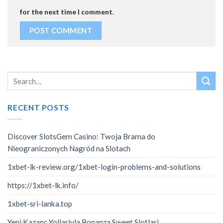
for the next time I comment.
RECENT POSTS
Discover SlotsGem Casino: Twoja Brama do
Nieograniczonych Nagród na Slotach
1xbet-lk-review.org/1xbet-login-problems-and-solutions
https://1xbet-lk.info/
1xbet-sri-lanka.top
Yeni Kazanc Yollariyla Bonanza Sweet Slotlari