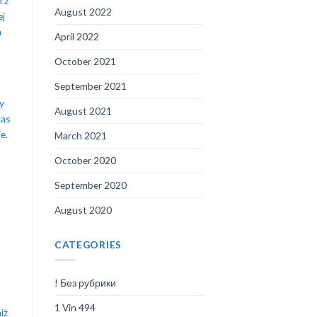
 z
August 2022
ej
m
April 2022
October 2021
September 2021
y
August 2021
gas
e.
March 2021
October 2020
September 2020
August 2020
CATEGORIES
! Без рубрики
1 Vin 494
iż