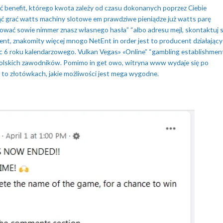
 benefit, którego kwota zależy od czasu dokonanych poprzez Ciebie
ć grać watts machiny slotowe em prawdziwe pieniądze już watts parę
tować sowie nimmer znasz własnego hasła” “albo adresu mejl, skontaktuj s
nt, znakomity więcej mnogo NetEnt in order jest to producent działający
ic 6 roku kalendarzowego. Vulkan Vegas» «Online” “gambling establishmen
 polskich zawodników. Pomimo in get owo, witryna www wydaje się po
t to złotówkach, jakie możliwości jest mega wygodne.