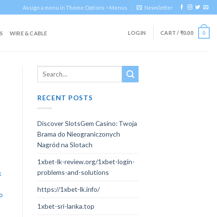
Assign a menu in Theme Options > Menus
Newsletter
LOGIN
CART /
₹
0.00
S
WIRE & CABLE
0
RECENT POSTS
Discover SlotsGem Casino: Twoja
Brama do Nieograniczonych
Nagród na Slotach
1xbet-lk-review.org/1xbet-login-
problems-and-solutions
k
https://1xbet-lk.info/
o
1xbet-sri-lanka.top