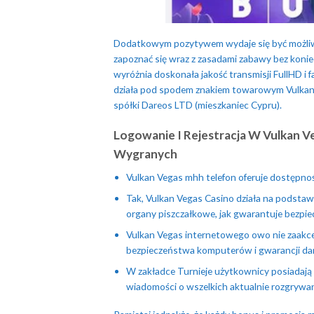
Dodatkowym pozytywem wydaje się być możliwo
zapoznać się wraz z zasadami zabawy bez konie
wyróżnia doskonała jakość transmisji FullHD 
działa pod spodem znakiem towarowym Vulkan, 
spółki Dareos LTD (mieszkaniec Cypru).
Logowanie I Rejestracja W Vulkan 
Wygranych
Vulkan Vegas mhh telefon oferuje dostępnoś
Tak, Vulkan Vegas Casino działa na podstaw
organy piszczałkowe, jak gwarantuje bezpie
Vulkan Vegas internetowego owo nie zaakce
bezpieczeństwa komputerów i gwarancji da
W zakładce Turnieje użytkownicy posiadają m
wiadomości o wszelkich aktualnie rozgryw