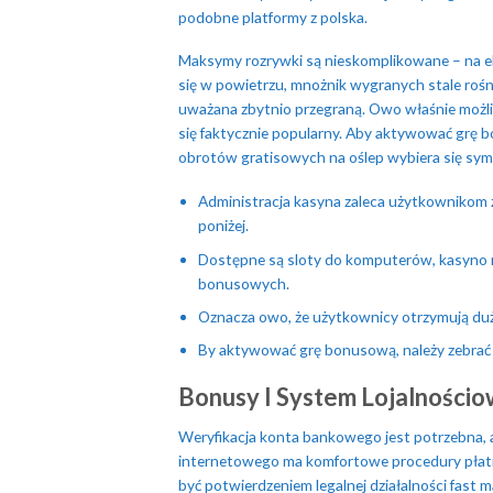
podobne platformy z polska.
Maksymy rozrywki są nieskomplikowane – na ekr
się w powietrzu, mnożnik wygranych stale rośnie
uważana zbytnio przegraną. Owo właśnie możli
się faktycznie popularny. Aby aktywować grę 
obrotów gratisowych na oślep wybiera się symb
Administracja kasyna zaleca użytkownikom 
poniżej.
Dostępne są sloty do komputerów, kasyno n
bonusowych.
Oznacza owo, że użytkownicy otrzymują duż
By aktywować grę bonusową, należy zebrać
Bonusy I System Lojalności
Weryfikacja konta bankowego jest potrzebna, al
internetowego ma komfortowe procedury płatno
być potwierdzeniem legalnej działalności fast 