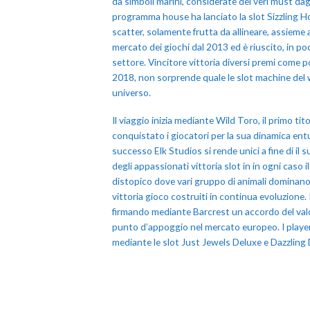
da simboli marini, considerate dei veri must dagl
programma house ha lanciato la slot Sizzling Ho
scatter, solamente frutta da allineare, assieme a
mercato dei giochi dal 2013 ed è riuscito, in po
settore. Vincitore vittoria diversi premi come
2018, non sorprende quale le slot machine del w
universo.
Il viaggio inizia mediante Wild Toro, il primo tit
conquistato i giocatori per la sua dinamica entu
successo Elk Studios si rende unici a fine di i
degli appassionati vittoria slot in in ogni caso
distopico dove vari gruppo di animali dominano l
vittoria gioco costruiti in continua evoluzion
firmando mediante Barcrest un accordo del val
punto d’appoggio nel mercato europeo. I player
mediante le slot Just Jewels Deluxe e Dazzling