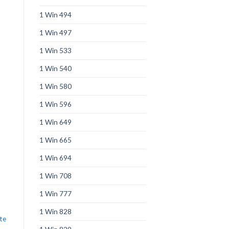
1 Win 494
1 Win 497
1 Win 533
1 Win 540
1 Win 580
1 Win 596
1 Win 649
1 Win 665
1 Win 694
1 Win 708
1 Win 777
1 Win 828
ate