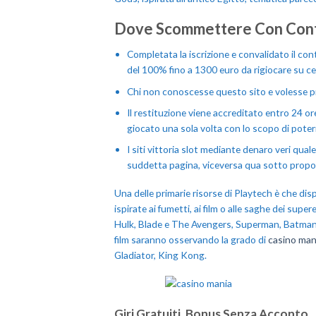
Dove Scommettere Con Conta
Completata la iscrizione e convalidato il c
del 100% fino a 1300 euro da rigiocare su cen
Chi non conoscesse questo sito e volesse pr
Il restituzione viene accreditato entro 24 o
giocato una sola volta con lo scopo di potern
I siti vittoria slot mediante denaro veri qua
suddetta pagina, viceversa qua sotto propo
Una delle primarie risorse di Playtech è che di
ispirate ai fumetti, ai film o alle saghe dei su
Hulk, Blade e The Avengers, Superman, Batman,
film saranno osservando la grado di
casino man
Gladiator, King Kong.
Giri Gratuiti, Bonus Senza Acconto