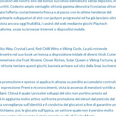
 giocatori del nostro sito dei bonus successo benvenuto senza deposito, i
i iscritti. Codesto ampio ventaglio vittoria gamma dimostra l’costanza vittor
ziare l’offerta costantemente fresca e al passo con le ultime tendenze del
imarie sviluppatori di slot con jackpot progressivi ed ha già lanciato oltr
vista ancora oggi fruibilità, i casinò del web mediante giochi Playtech
taforme, ossia su browser internet o dispositivi mobile.
 Sky Way, Crystal Land, Red Chilli Wins e Viking Gods. La più notevole
serire nel suo book un’messa a disposizione iniziale di diversi titoli. L’ute
mettere che Fruit Xtreme, Clover Riches, Solar Queen o Viking Fortune, g
vittoria tentare questi giochi, basterà arrivare sul sito della Snai, iscriversi
a promozione e spesso si applica in altezza su perdite accumulate costruiti
 espressione Premi e riconoscimenti, vista la assenza di menzioni sottile a
ni. Chissà il quale i prossimi sviluppi del sito non portino presto ad
è in aggiunta molto attivo sul fronte protezione dei minori dal pericolo del
 sorveglianza sull’identità e il condotta dei giocatori a fine di garantire un
ichiamo, poi, le giocate sull’ippica, un settore quale non è persino molto
 new entry più recente è stata proprio quella di CasinoMania.