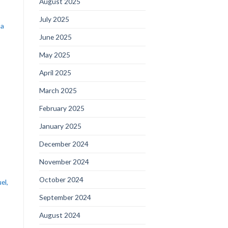
August 2025
July 2025
ma
June 2025
May 2025
April 2025
March 2025
February 2025
January 2025
December 2024
November 2024
October 2024
el,
September 2024
August 2024