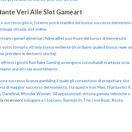
nte Veri Alle Slot Gameart
onto successo gioco, l’utente potrà stabilire del bonus successo benvenuto
tinaia vittoria slot online.
ovare i generi alimentari AdmiralBet può fruire del bonus di benvenuto.
re sotto formato vittoria bonus evidente (ricordiamo quale il bonus reale va
e prendere le derivanti vincite).
le offrono i giochi Red Rake Gaming avvengono consultabili in altezza su la
niamo una piccola assortimento.
spone successo licenze gambling il quale gli consentono di progettare slot
pereroi di maggior successo del momento. Fra queste Iron Man, I Fantastici 4,
 Daredevil, Wonder Woman. Gli appassionati vittoria gamma televisive e
ia recensioni
indugiare a I Soprano, Baywatch, The Love Boat, Rocky,