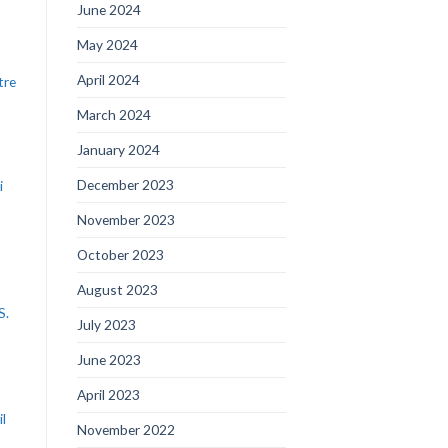
June 2024
May 2024
April 2024
tre
March 2024
January 2024
December 2023
i
November 2023
October 2023
August 2023
​.
July 2023
June 2023
April 2023
il
November 2022