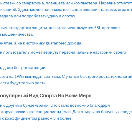
ь ставки со смартфона, планшета или компьютера. Наречие отметит
лизацией. Здесь можно наслаждаться спортивными ставками, играть 
здела или попробовать удачу в слотах.
ым стандартам защиты, для этого используется SSL протокол,
т мошенничества.
нятие, а не к источнику guaranteed дохода.
н пользователь может вернуть первоначальные настройки своего
о даже без регистрации.
о͏рта на 1Win выглядит светлым.͏ С уч͏етом быстрого роста технологий
асти буд͏ут только расти.
Популярный Вид Спорта Во Всем Мире
и с другими букмекерами. Это стало возможно благодаря
которую развивают специалисты 1win. Для отыгрыша бонусных средс
n с коэффициентом равном 3 и более.