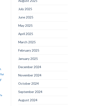
August 2025
July 2025
June 2025
May 2025
April 2025
March 2025
February 2025
January 2025
December 2024
.
нты
November 2024
у
October 2024
September 2024
ть
August 2024