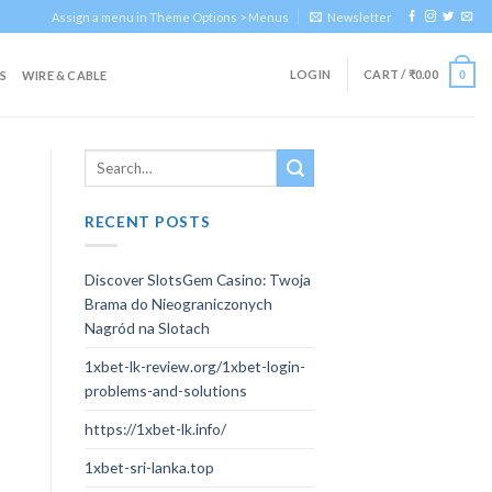
Assign a menu in Theme Options > Menus
Newsletter
LOGIN
CART /
₹
0.00
S
WIRE & CABLE
0
RECENT POSTS
Discover SlotsGem Casino: Twoja
Brama do Nieograniczonych
Nagród na Slotach
1xbet-lk-review.org/1xbet-login-
problems-and-solutions
https://1xbet-lk.info/
1xbet-sri-lanka.top