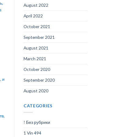
ь,
August 2022
в
April 2022
October 2021
September 2021
August 2021
March 2021
October 2020
, и
September 2020
August 2020
CATEGORIES
тв,
! Без рубрики
1 Vin 494