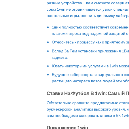
разные устройства – вам сможете совершат
союз 1win не ограничивается узкой специа
настольные игры, оценить динамику лайв-ра
1вин полностью соответствует современн
платежи игрока под надежной защитой о
Относитесь к процессу как к приятному за
Вслед За Тем установки приложения 1Ви
гаджета.
Юзать некоторыми услугами в 1win можн
Будущее ͏киберспорта и в͏иртуально͏го сп
͏растущего инте͏реса возле люд͏ей эти обл
Ставки На Футбол В 1win: Самый 
Обязательно сравните предлагаемые ставк
букмекерской аналитики высокого уровня, 
вам необходимо совершать ставки в БК 1wi
Приложение 1win