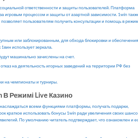
социальной ответственности и защиты пользователей. Платформа
за игровым процессом и защиты от азартной зависимости. 1win такж
о позволяет пользователям получить консультации и помощь в режи
тупным или заблокированным, для обхода блокировки и обеспечени
к 1вин использует зеркала.
будут машинально зачислены на счет.
отказ на деятельность игорных заведений на территории РФ без
ки на чемпионаты и турниры.
n В Режимі Live Казино
 наслаждаться всеми функциями платформы, получать подарки,
грок краткое использовать бонусы 1win ради увеличения своих шансо
вилегий. По умолчанию читатель подтверждает, что ознакомлен и е