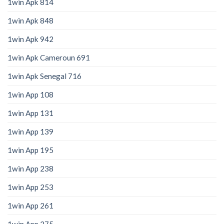
1win Apk 814
1win Apk 848
1win Apk 942
1win Apk Cameroun 691
1win Apk Senegal 716
1win App 108
1win App 131
1win App 139
1win App 195
1win App 238
1win App 253
1win App 261
1win App 275