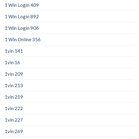
1 Win Login 409
1 Win Login 892
1 Win Login 906
1 Win Online 356
1vin 141
1vin 16
1vin 209
1vin 213
1vin 219
1vin 222
1vin 227
1vin 269