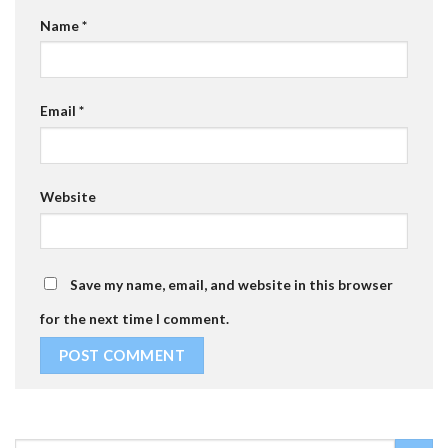
Name
*
Email
*
Website
Save my name, email, and website in this browser
for the next time I comment.