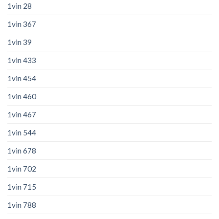
1vin 28
1vin 367
1vin 39
1vin 433
1vin 454
1vin 460
1vin 467
1vin 544
1vin 678
1vin 702
1vin 715
1vin 788