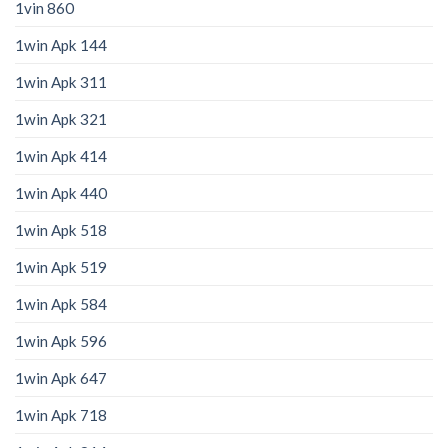
1vin 860
1win Apk 144
1win Apk 311
1win Apk 321
1win Apk 414
1win Apk 440
1win Apk 518
1win Apk 519
1win Apk 584
1win Apk 596
1win Apk 647
1win Apk 718