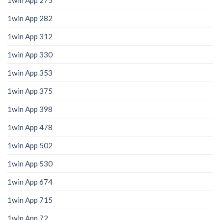
1win App 282
1win App 312
1win App 330
1win App 353
1win App 375
1win App 398
1win App 478
1win App 502
1win App 530
1win App 674
1win App 715
1win App 72