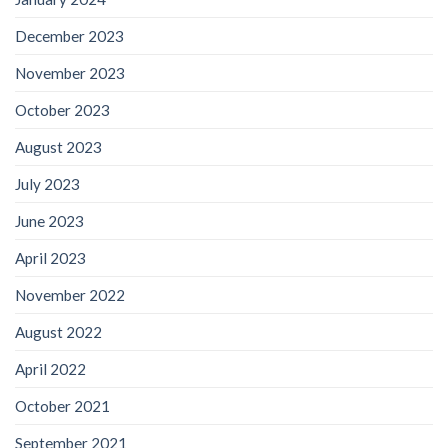
December 2023
November 2023
October 2023
August 2023
July 2023
June 2023
April 2023
November 2022
August 2022
April 2022
October 2021
September 2021