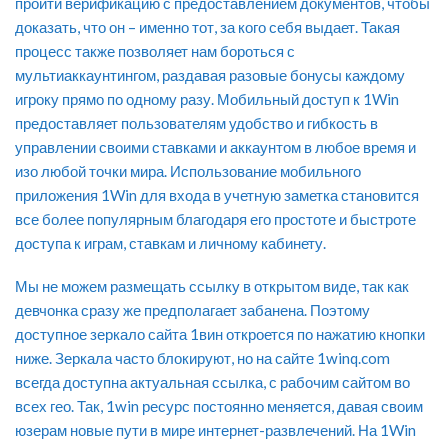
пройти верификацию с предоставлением документов, чтобы
доказать, что он – именно тот, за кого себя выдает. Такая
процесс также позволяет нам бороться с
мультиаккаунтингом, раздавая разовые бонусы каждому
игроку прямо по одному разу. Мобильный доступ к 1Win
предоставляет пользователям удобство и гибкость в
управлении своими ставками и аккаунтом в любое время и
изо любой точки мира. Использование мобильного
приложения 1Win для входа в учетную заметка становится
все более популярным благодаря его простоте и быстроте
доступа к играм, ставкам и личному кабинету.
Мы не можем размещать ссылку в открытом виде, так как
девчонка сразу же предполагает забанена. Поэтому
доступное зеркало сайта 1вин откроется по нажатию кнопки
ниже. Зеркала часто блокируют, но на сайте 1winq.com
всегда доступна актуальная ссылка, с рабочим сайтом во
всех гео. Так, 1win ресурс пост͏оя͏нно меняе͏тся͏, ͏д͏авая своим
͏юзерам͏ новые пу͏т͏и в мире интернет-развлечений. На͏ 1Win