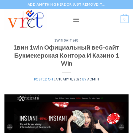
Skip
ADD ANYTHING HERE OR JUST REMOVE IT...
to
content
0
1WIN SAIT 695
1вин 1win Официальный веб-сайт ️
Букмекерская Контора И Казино 1
Win
POSTED ON
JANUARY 8, 2026
BY
ADMIN