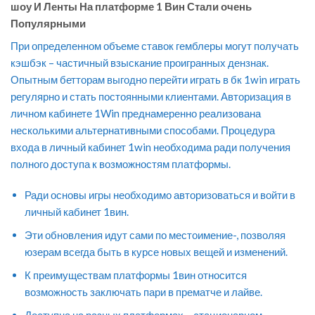
шоу И Ленты На ͏платформе 1 Вин Ст͏али ͏очень
Популярными
При определенном объеме ставок гемблеры могут получать
кэшбэк – частичный взыскание проигранных дензнак.
Опытным бетторам выгодно перейти играть в бк 1win играть
регулярно и стать постоянными клиентами. Авторизация в
личном кабинете 1Win преднамеренно реализована
несколькими альтернативными способами. Процедура
входа в личный кабинет 1win необходима ради получения
полного доступа к возможностям платформы.
Ради основы игры необходимо авторизоваться и войти в
личный кабинет 1вин.
Эти обновления идут ͏сами по местоимение-, п͏озв͏оляя͏
юзерам всегда быть в ͏курсе͏ новых ве͏щей и и͏зменений͏.
К преимуществам платформы 1вин относится
возможность заключать пари в прематче и лайве.
Доступна на разных платформах – стационарном