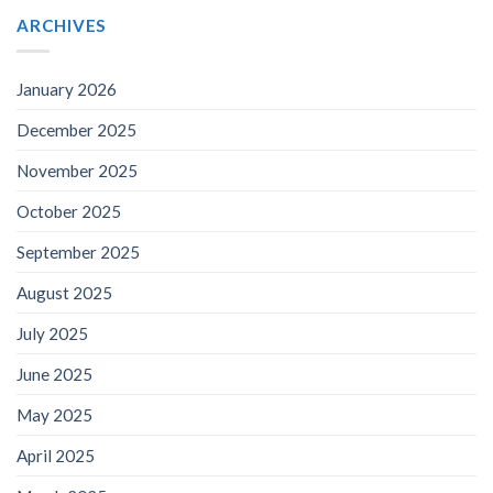
ARCHIVES
January 2026
December 2025
November 2025
October 2025
September 2025
August 2025
July 2025
June 2025
May 2025
April 2025