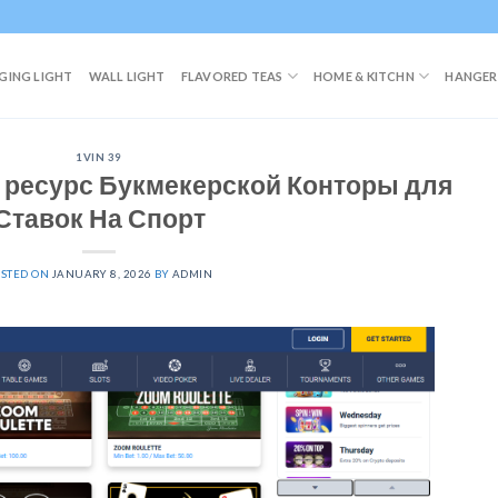
GING LIGHT
WALL LIGHT
FLAVORED TEAS
HOME & KITCHN
HANGER
1VIN 39
ресурс Букмекерской Конторы для
Ставок На Спорт
OSTED ON
JANUARY 8, 2026
BY
ADMIN