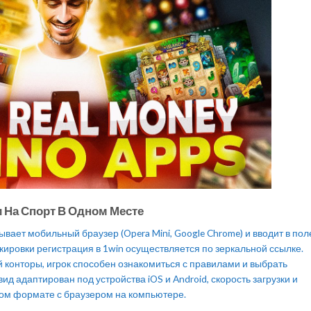
и На Спорт В Одном Месте
вает мобильный браузер (Opera Mini, Google Chrome) и вводит в пол
кировки регистрация в 1win осуществляется по зеркальной ссылке.
 конторы, игрок способен ознакомиться с правилами и выбрать
вид адаптирован под устройства iOS и Android, скорость загрузки и
ком формате с браузером на компьютере.