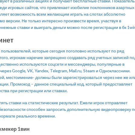
твуют в различных акциях и получают бесплатные ставки. Показатель
реди игровых сайтов, что привлекает изобилие поклонников азартных
авляет возможность всем желающим играть на слотах абсолютно
о версии. Не только интересно произвести время, участвуя в
нежные ставки и выиграть деньги можно после регистрации в бк 1wi
инет
 пользователей, которые сегодня поголовно используют по ряд
 того, игрокам наречие запрещено создавать ряд учетных записей по
щественно используются соцсети и мессенджеры, популярные в
ерез Google, VK, Yandex, Telegram, Mail.ru, Steam и Одноклассники.
тей, местоимение- должны были зарегистрироваться через нее же ил
рации. Промокод – данное специальный код, который предоставляет
тва при регистрации или ставках.
лять ставки на статистические результат. Ежели игрок отправляет
 безопасности способен запросить дополнительную видеопроверку п
 формате реального времени.
кмекер 1вин