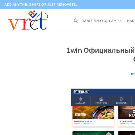
Skip
ADD ANYTHING HERE OR JUST REMOVE IT...
to
content
TABLE & FLOOR LAMP
HAN
1win Официальный 
P