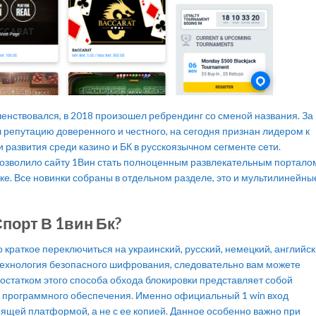
енствовался, в 2018 произошел ребрендинг со сменой названия. За
репутацию доверенного и честного, на сегодня признан лидером к
 развития среди казино и БК в русскоязычном сегменте сети.
озволило сайту 1Вин стать полноценным развлекательным портало
ке. Все новинки собраны в отдельном разделе, это и мультилинейны
порт В 1вин Бк?
о краткое переключиться на украинский, русский, немецкий, английс
 технология безопасного шифрования, следовательно вам можете
достатком этого способа обхода блокировки представляет собой
 программного обеспечения. Именно официальный 1 win вход
тоящей платформой, а не с ее копией. Данное особенно важно при