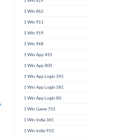
1 Win 829
1 Win 862
1 Win 911
1 Win 919
1 Win 968
1 Win App 433
1 Win App 803
1 Win App Login 395
1 Win App Login 581
1 Win App Login 80
е
1 Win Game 753
1 Win India 365
1 Win India 910