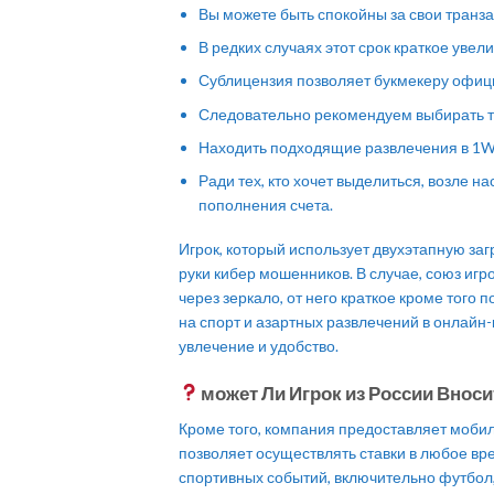
Вы можете быть спокойны за свои транз
В редких случаях этот срок краткое увели
Сублицензия позволяет букмекеру офици
Следовательно рекомендуем выбирать ту
Находить подходящие развлечения в 1Wi
Ради тех, кто хочет выделиться, возле н
пополнения счета.
Игрок, который использует двухэтапную заг
руки кибер мошенников. В случае, союз игр
через зеркало, от него краткое кроме того 
на спорт и азартных развлечений в онлайн
увлечение и удобство.
может Ли Игрок из России Вноси
Кроме того, компания предоставляет моби
позволяет осуществлять ставки в любое вр
спортивных событий, включительно футбол, х