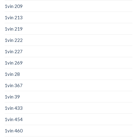
1vin 209
1vin 213
1vin 219
1vin 222
1vin 227
1vin 269
1vin 28
1vin 367
1vin 39
1vin 433
1vin 454
1vin 460