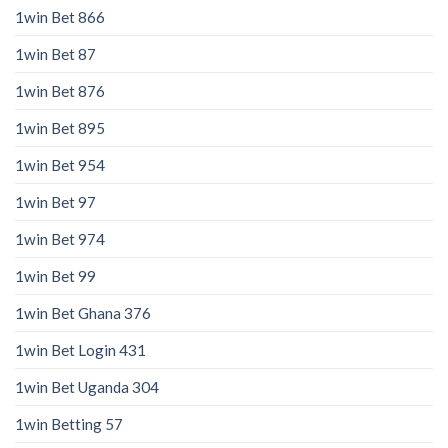
1win Bet 866
1win Bet 87
1win Bet 876
1win Bet 895
1win Bet 954
1win Bet 97
1win Bet 974
1win Bet 99
1win Bet Ghana 376
1win Bet Login 431
1win Bet Uganda 304
1win Betting 57