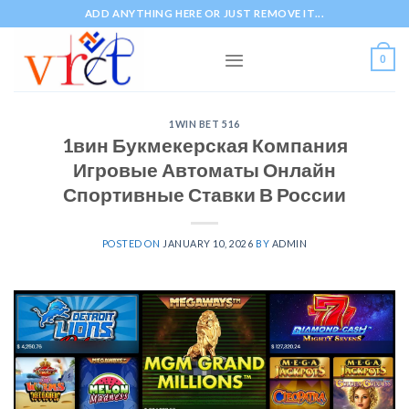
Skip
ADD ANYTHING HERE OR JUST REMOVE IT...
to
content
0
1WIN BET 516
1вин Букмекерская Компания
Игровые Автоматы Онлайн
Спортивные Ставки В России
POSTED ON
JANUARY 10, 2026
BY
ADMIN