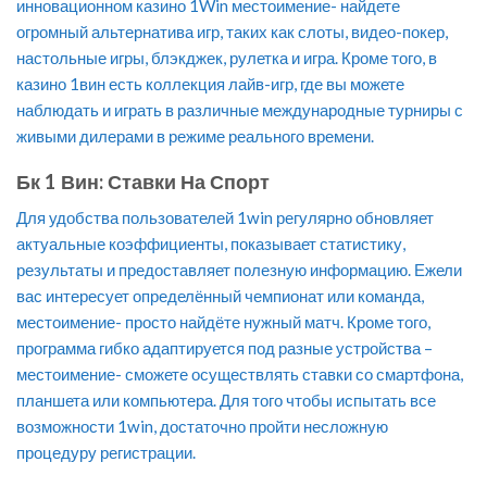
инновационном казино 1Win местоимение- найдете
огромный альтернатива игр, таких как слоты, видео-покер,
настольные игры, блэкджек, рулетка и игра. Кроме того, в
казино 1вин есть коллекция лайв-игр, где вы можете
наблюдать и играть в различные международные турниры с
живыми дилерами в режиме реального времени.
Бк 1 Вин: Ставки На Спорт
Для удобства пользователей 1win регулярно обновляет
актуальные коэффициенты, показывает статистику,
результаты и предоставляет полезную информацию. Ежели
вас интересует определённый чемпионат или команда,
местоимение- просто найдёте нужный матч. Кроме того,
программа гибко адаптируется под разные устройства –
местоимение- сможете осуществлять ставки со смартфона,
планшета или компьютера. Для того чтобы испытать все
возможности 1win, достаточно пройти несложную
процедуру регистрации.