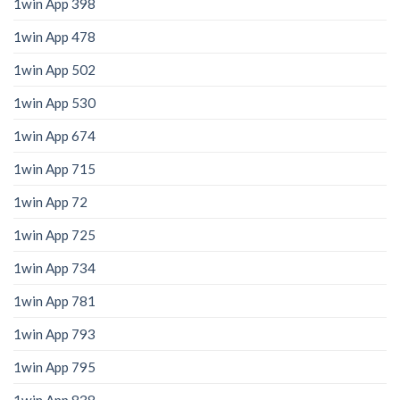
1win App 398
1win App 478
1win App 502
1win App 530
1win App 674
1win App 715
1win App 72
1win App 725
1win App 734
1win App 781
1win App 793
1win App 795