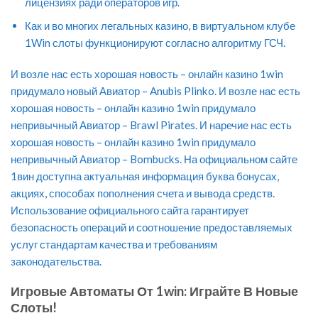
лицензиях ради опера͏торов игр.
Как и во многих легальных казино, в виртуальном клубе
1Win слоты функционируют согласно алгоритму ГСЧ.
И возле нас есть хорошая новость – онлайн казино 1win
придумало новый Авиатор – Anubis Plinko. И возле нас есть
хорошая новость – онлайн казино 1win придумало
непривычный Авиатор – Brawl Pirates. И наречие нас есть
хорошая новость – онлайн казино 1win придумало
непривычный Авиатор – Bombucks. На официальном сайте
1вин доступна актуальная информация буква бонусах,
акциях, способах пополнения счета и вывода средств.
Использование официального сайта гарантирует
безопасность операций и соотношение предоставляемых
услуг стандартам качества и требованиям
законодательства.
Игровые Автоматы От 1win: Играйте В Новые
Слоты!