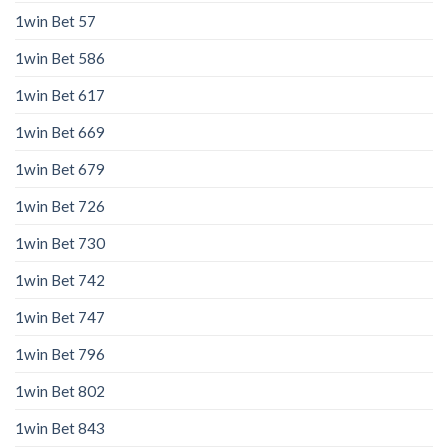
1win Bet 57
1win Bet 586
1win Bet 617
1win Bet 669
1win Bet 679
1win Bet 726
1win Bet 730
1win Bet 742
1win Bet 747
1win Bet 796
1win Bet 802
1win Bet 843