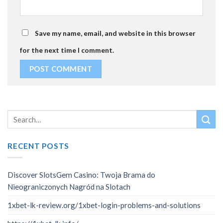
Save my name, email, and website in this browser
for the next time I comment.
RECENT POSTS
Discover SlotsGem Casino: Twoja Brama do
Nieograniczonych Nagród na Slotach
1xbet-lk-review.org/1xbet-login-problems-and-solutions