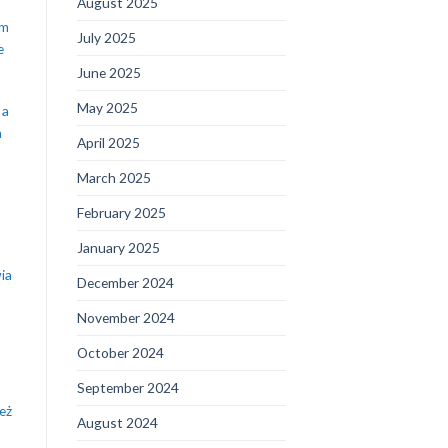
August 2025
im
July 2025
e
June 2025
May 2025
 a
a
April 2025
March 2025
February 2025
January 2025
ia
December 2024
November 2024
October 2024
September 2024
eż
August 2024