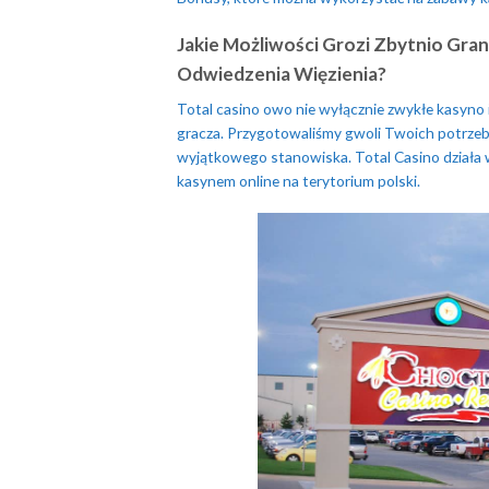
Jakie Możliwości Grozi Zbytnio Gr
Odwiedzenia Więzienia?
Total casino owo nie wyłącznie zwykłe kasyno 
gracza. Przygotowaliśmy gwoli Twoich potrzeb
wyjątkowego stanowiska. Total Casino działa 
kasynem online na terytorium polski.