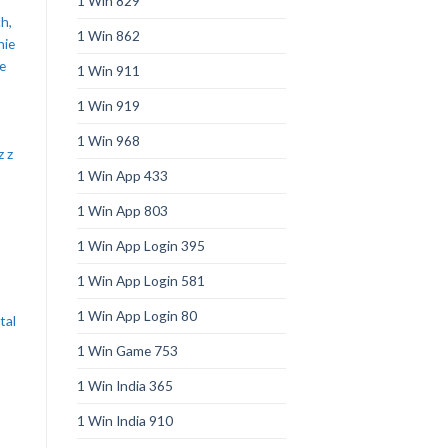
1 Win 829
h,
1 Win 862
nie
e
1 Win 911
1 Win 919
1 Win 968
z z
1 Win App 433
1 Win App 803
1 Win App Login 395
1 Win App Login 581
1 Win App Login 80
tal
1 Win Game 753
1 Win India 365
1 Win India 910