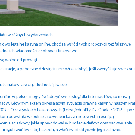
ału w różnych wydarzeniach.
 owo legalne kasyna online, choć są wśród tych propozycji też fałszywe
radną ich wiadomości osobowe i finansowe.
są wolne od prowizji.
jestrację, a poboczne dziesięciu zł można zdobyć, jeśli zweryfikuje swe kon
automatów, a wciąż dochodzą świeże.
nline w polsce mogły świadczyć swe usługi dla internautów, to muszą
nansów. Głównym aktem określającym sytuację prawną kasyn w naszym kra
09 r. O rozrywkach hazardowych (tekst jednolity Dz. Obok. z 2016 r., poz.
 która powstała wspólnie z rozwojem kasyn netowych i rosnącą
 oceniając szkody, jakie spowodował w budżecie deficyt dostosowywania
regulować kwestię hazardu, a właściwie faktycznie jego zakazać.