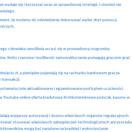
e wydaje się i korzystać wraz ze sprawdzonej strategii, i również nie
wieżego.
rgument, że możemy do odwiedzenia dokonywać wpłat zbyt pomocą
niczych.
wego człowieka umożliwia wczuć się w prowadzoną rozgrywkę.
ytów, limity czasowe i możliwość samowykluczenia pomagają graczom grać
iesięciu zł, a pieniądze pojawiają się na rachunku bankowym gracza
transakcji.
ą systematycznie aktualizowane i egzaminowane pod kątem uczciwości.
a Youtube online oferta kredytowa Krótkoterminowe pożyczk, kasyno w
łają wyjąwszy autoryzacji i dozoru właściwych organów regulacyjnych.
eptować stosować właściwych zabezpieczeń technologicznych ani procedu
żytkowników mogą być narażone na kradzież i wykorzystanie