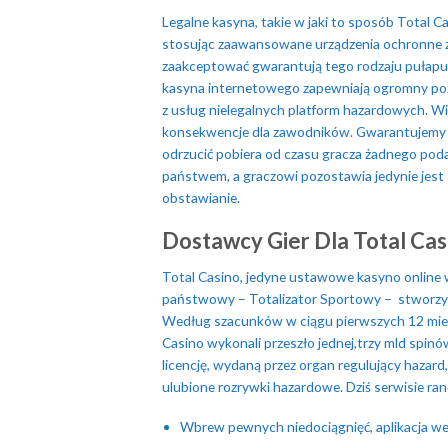
Legalne kasyna, takie w jaki to sposób Total 
stosując zaawansowane urządzenia ochronne z
zaakceptować gwarantują tego rodzaju pułapu 
kasyna internetowego zapewniają ogromny poz
z usług nielegalnych platform hazardowych. W
konsekwencje dla zawodników. Gwarantujemy 
odrzucić pobiera od czasu gracza żadnego podatk
państwem, a graczowi pozostawia jedynie jest to
obstawianie.
Dostawcy Gier Dla Total Cas
Total Casino, jedyne ustawowe kasyno online w
państwowy – Totalizator Sportowy – stworzył 
Według szacunków w ciągu pierwszych 12 mies
Casino wykonali przeszło jednej,trzy mld spin
licencję, wydaną przez organ regulujący hazard
ulubione rozrywki hazardowe. Dziś serwisie 
Wbrew pewnych niedociągnięć, aplikacja wery