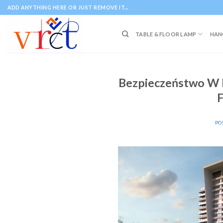
Skip
ADD ANYTHING HERE OR JUST REMOVE IT...
to
content
TABLE & FLOOR LAMP
HAN
Bezpieczeństwo W 
F
PO