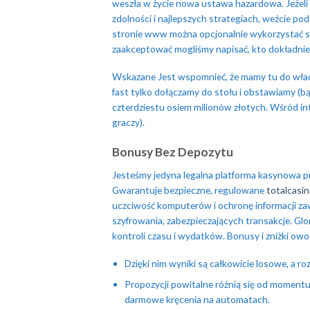
weszła w życie nowa ustawa hazardowa. Jeżeli 
zdolności i najlepszych strategiach, weźcie p
stronie www można opcjonalnie wykorzystać s
zaakceptować mogliśmy napisać, kto dokładnie
Wskazane Jest wspomnieć, że mamy tu do władzy 
fast tylko dołączamy do stołu i obstawiamy (b
czterdziestu osiem milionów złotych. Wśród i
graczy).
Bonusy Bez Depozytu
Jesteśmy jedyna legalna platforma kasynowa pr
Gwarantuje bezpieczne, regulowane
totalcasi
uczciwość komputerów i ochronę informacji z
szyfrowania, zabezpieczających transakcje. Glo
kontroli czasu i wydatków. Bonusy i zniżki owo
Dzięki nim wyniki są całkowicie losowe, a ro
Propozycji powitalne różnią się od momentu
darmowe kręcenia na automatach.