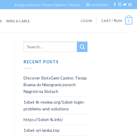
Assign a menu in Theme Options > Menus
Newsletter
LOGIN
CART /
₹
0.00
S
WIRE & CABLE
0
RECENT POSTS
Discover SlotsGem Casino: Twoja
Brama do Nieograniczonych
Nagród na Slotach
1xbet-lk-review.org/1xbet-login-
problems-and-solutions
https://1xbet-lk.info/
1xbet-sri-lanka.top